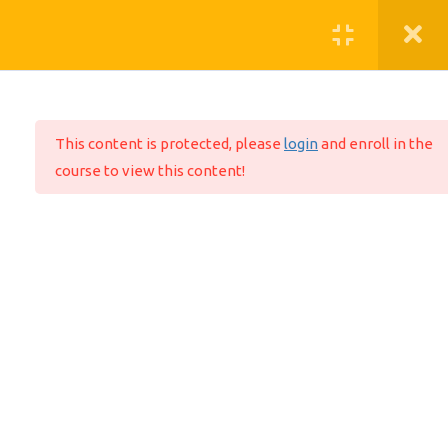
A EMPRESA
This content is protected, please
login
and enroll in the
Quem somos
course to view this content!
O que fazemos
Aviso de Privacidade
FALE CONOSCO
suporte@mundoead.com.br
ENDEREÇO
inovabra/habitat