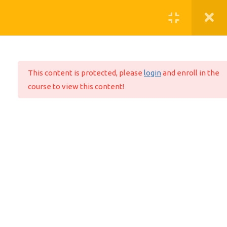
A EMPRESA
This content is protected, please
login
and enroll in the
Quem somos
course to view this content!
O que fazemos
Aviso de Privacidade
FALE CONOSCO
suporte@mundoead.com.br
ENDEREÇO
inovabra/habitat