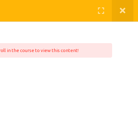
QUEM SOMOS
O QUE FAZEMOS
NDEREÇO
vabra/habitat
oll in the course to view this content!
a Vista - São Paulo/SP
© 2026 Mundo EaD. Todos os direitos reservados.