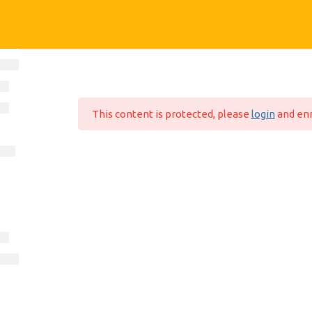
FALE CONOSCO
E
suporte@mundoead.com.br
ino
This content is protected, please
login
and enr
Bel