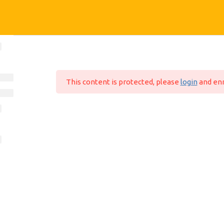
FALE CONOSCO
E
suporte@mundoead.com.br
ino
This content is protected, please
login
and enr
Bel