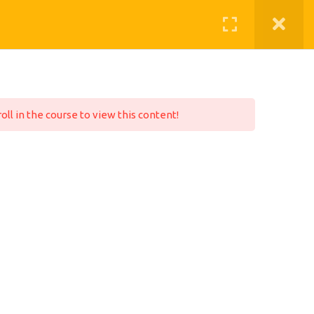
QUEM SOMOS
O QUE FAZEMOS
NDEREÇO
vabra/habitat
oll in the course to view this content!
a Vista - São Paulo/SP
© 2026 Mundo EaD. Todos os direitos reservados.